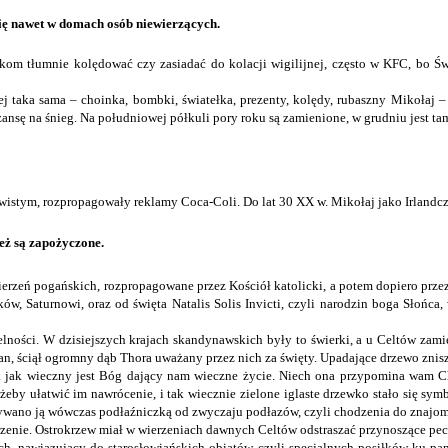
 się nawet w domach osób niewierzących.
ykom tłumnie kolędować czy zasiadać do kolacji wigilijnej, często w KFC, bo Ś
cej taka sama – choinka, bombki, światełka, prezenty, kolędy, rubaszny Mikołaj –
ansę na śnieg. Na południowej półkuli pory roku są zamienione, w grudniu jest tam
istym, rozpropagowały reklamy Coca-Coli. Do lat 30 XX w. Mikołaj jako Irlandczy
eż są zapożyczone.
wierzeń pogańskich, rozpropagowane przez Kościół katolicki, a potem dopiero prz
ów, Saturnowi, oraz od święta Natalis Solis Invicti, czyli narodzin boga Słońc
elności. W dzisiejszych krajach skandynawskich były to świerki, a u Celtów zam
n, ściął ogromny dąb Thora uważany przez nich za święty. Upadające drzewo znisz
tak jak wieczny jest Bóg dający nam wieczne życie. Niech ona przypomina wam Ch
eby ułatwić im nawrócenie, i tak wiecznie zielone iglaste drzewko stało się sy
Nazywano ją wówczas podłaźniczką od zwyczaju podłazów, czyli chodzenia do znajom
orzenie. Ostrokrzew miał w wierzeniach dawnych Celtów odstraszać przynoszące pec
ch, nawiązujący do starosłowiańskich obiatów, czyli specjalnych posiłków ku pa