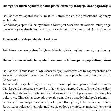
Dlatego też ludzie wybierają sobie pewne elementy tradycji, które pojawiają
D
okładnie! W Japonii jest tylko 0,7% katolików, co nie przeszkadza Japończ
zachodniej.
G
lobalizacja sprawiła, że symbolika Świąt jest wszędzie na świecie mniej wię
mieszkańcy często obchodzą je również w lipcu (Christmas in July), żeby mieć sz
To wszystko zasługa telewizji i reklam?
T
ak. Nawet czerwony strój Świętego Mikołaja, który wydaje nam się czymś oczyw
Historia zatacza koło, bo symbole rozpowszechnione przez pop-kulturę równi
D
okładnie. Paradoksalnie, większość tradycji świątecznych to zapożyczenia z 
zwyczaju świętowania saturnaliów, czyli festiwalu poświęconego bogowi rolnik
Chrystusa.
T
o samo dotyczy choinki, czczonej przez wiele plemion jako symbol nieśmiert
dąb. Legenda mówi, że święty Bonifacy, chcąc nawrócić germańskie plemię Hesja
- Ta mała jodełka jest potężniejsza od waszego dębu. I jest zawsze zielona, 
pokojowa. Chrześcijaństwo adoptowało symbole i obrzędy lokalnych plemion, ż
zaoszczędzenia miejsca w chatach, w których tłoczyli się ludzie i zwierzęta. 
R
ównież ostrokrzew i jemioła, tradycyjne ozdoby świąteczne, mają celtyckie k
D
odatkowy talerz dla wędrowca to z kolei zwyczaj o prasłowiańskich korzenia