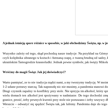
A jednak istnieją spore różnice w sposobie, w jaki obchodzimy Święta, np. w 
W
szystko zależy od tego, skąd pochodzą nasze tradycje. Na przykład na Gór
czyli kolędnika ubranego w kożuch i futrzaną czapę, z twarzą brudną od sadzy
ukraińskim Tarnogrodzie krasnoludki. Jednak pewne symbole, jak święty Mikołaj
Wróćmy do magii Świąt. Jak jej doświadczyć?
W
arto pamiętać, ze to nie tradycja rządzi nami, a my tworzymy tradycję. W mo
1-2 udane potrawy starczą. Tak naprawdę nic nie musimy, a pandemia stanowi dos
D
rugi czynnik zapalny to konflikty przy stole. Nie sprzyja im alkohol, który s
wielu domach ten alkohol jest spożywany w nadmiarze. Do tego dochodzi zmęc
granice, prosić, żeby pewnych kwestii przy stole nie poruszano i żeby wszyscy db
W
reszcie – odważyć się spędzić Święta tak, jak lubimy. Pandemia daje do teg