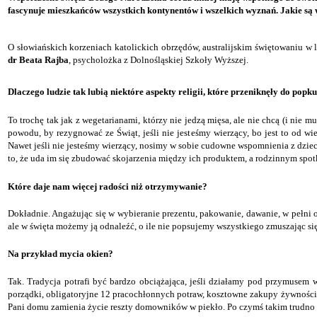
fascynuje mieszkańców wszystkich kontynentów i wszelkich wyznań. Jakie są 
O
słowiańskich korzeniach katolickich obrzędów, australijskim świętowaniu w 
dr Beata Rajba
, psycholożka z Dolnośląskiej Szkoły Wyższej.
Dlaczego ludzie tak lubią niektóre aspekty religii, które przeniknęły do popku
T
o trochę tak jak z wegetarianami, którzy nie jedzą mięsa, ale nie chcą (i n
powodu, by rezygnować ze Świąt, jeśli nie jesteśmy wierzący, bo jest to od wi
Nawet jeśli nie jesteśmy wierzący, nosimy w sobie cudowne wspomnienia z dziec
to, że uda im się zbudować skojarzenia między ich produktem, a rodzinnym spot
Które daje nam więcej radości niż otrzymywanie?
D
okładnie. Angażując się w wybieranie prezentu, pakowanie, dawanie, w pełni o
ale w święta możemy ją odnaleźć, o ile nie popsujemy wszystkiego zmuszając się
Na przykład mycia okien?
T
ak. Tradycja potrafi być bardzo obciążająca, jeśli działamy pod przymusem
porządki, obligatoryjne 12 pracochłonnych potraw, kosztowne zakupy żywnościowe
Pani domu zamienia życie reszty domowników w piekło. Po czymś takim trudno 