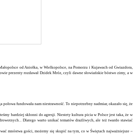
 Małopolsce od Aniołka, w Wielkopolsce, na Pomorzu i Kujawach od Gwiazdora,
wowie prezenty rozdawał Dzidek Mróz, czyli dawne słowiańskie bóstwo zimy, a w
ga połowa fundowała nam niestrawność. To niepotrzebny nadmiar, okazało się, że
śmy bardziej skłonni do agresji. Niestety kultura picia w Polsce jest taka, że w
owotnych... Dlatego warto unikać tematów drażliwych, ale też twardo stawiać
jmować mnóstwa gości, możemy się skupić na tym, co w Świętach najważniejsze –