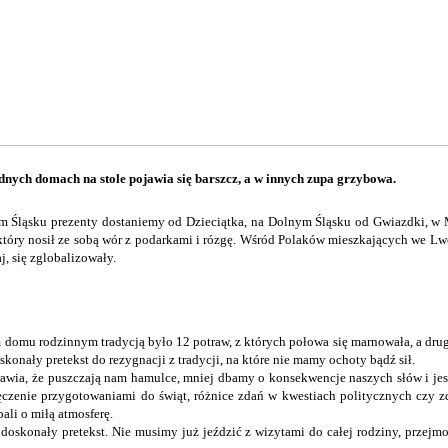
jednych domach na stole pojawia się barszcz, a w innych zupa grzybowa.
nym Śląsku prezenty dostaniemy od Dzieciątka, na Dolnym Śląsku od Gwiazdki, w
, który nosił ze sobą wór z podarkami i rózgę. Wśród Polaków mieszkających we L
, się zglobalizowały.
im domu rodzinnym tradycją było 12 potraw, z których połowa się marnowała, a dru
konały pretekst do rezygnacji z tradycji, na które nie mamy ochoty bądź sił.
prawia, że puszczają nam hamulce, mniej dbamy o konsekwencje naszych słów i jeste
zenie przygotowaniami do świąt, różnice zdań w kwestiach politycznych czy zdr
ali o miłą atmosferę.
o doskonały pretekst. Nie musimy już jeździć z wizytami do całej rodziny, prze