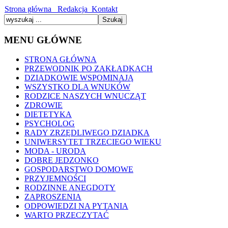
Strona główna
Redakcja
Kontakt
MENU GŁÓWNE
STRONA GŁÓWNA
PRZEWODNIK PO ZAKŁADKACH
DZIADKOWIE WSPOMINAJĄ
WSZYSTKO DLA WNUKÓW
RODZICE NASZYCH WNUCZĄT
ZDROWIE
DIETETYKA
PSYCHOLOG
RADY ZRZĘDLIWEGO DZIADKA
UNIWERSYTET TRZECIEGO WIEKU
MODA - URODA
DOBRE JEDZONKO
GOSPODARSTWO DOMOWE
PRZYJEMNOŚCI
RODZINNE ANEGDOTY
ZAPROSZENIA
ODPOWIEDZI NA PYTANIA
WARTO PRZECZYTAĆ