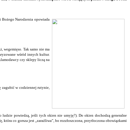
gii Bożego Narodzenia opowiada
ski, wegemięso. Tak samo nie ma
laryzowane wśród innych kultur.
eklamodawcy czy sklepy liczą na
ę zagubić w codziennej rutynie,
o ludzie powiedzą, jeśli tych okien nie umyję?). Do okien dochodzą generalne
ę, która co gorsza jest „zaraźliwa”, bo rozzłoszczona, przytłoczona obowiązkami