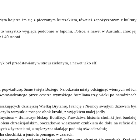
więta kojarzą im się z pieczonym kurczakiem, również zapożyczonym z kultury
 to wszystko wygląda podobnie w Japonii, Polsce, a nawet w Australii, choć jej
 i 40 stopni.
k był przedstawiany w stroju zielonym, a nawet jako elf.
ez pop-kulturę. Same święta Bożego Narodzenia miały odciągnąć wiernych od ich
a, wprowadzonego przez cesarza rzymskiego Aureliana trzy wieki po narodzinach
ieszkujących dzisiejszą Wielką Brytanię, Francję i Niemcy świętym drzewem był
czyło wszystkie rosnące obok krzaki, z wyjątkiem małej jodły.
rystusa – tłumaczył biskup Bonifacy. Prawdziwa historia choinki jest bardziej
mbolem chrześcijańskim, początkowo wieszanym czubkiem do dołu na suficie dla
ych z życzeniami, a mężczyzna siadając pod nią oświadczał się.
ha chochliki, a jemioła pomagać w czarach.
mięci zmarłych, podczas którego stół nakrywano również dla zmarłych. Stąd też