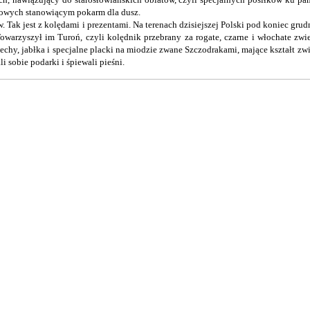
udowych stanowiącym pokarm dla dusz.
 Tak jest z kolędami i prezentami. Na terenach dzisiejszej Polski pod koniec gr
owarzyszył im Turoń, czyli kolędnik przebrany za rogate, czarne i włochate zwi
chy, jabłka i specjalne placki na miodzie zwane Szczodrakami, mające kształt zw
 sobie podarki i śpiewali pieśni.