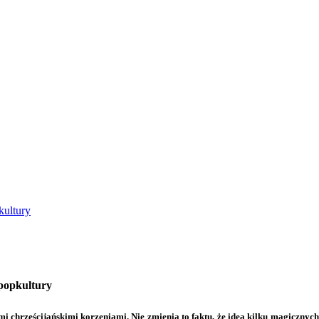
kultury
 popkultury
i chrześcijańskimi korzeniami. Nie zmienia to faktu, że idea kilku magicznyc