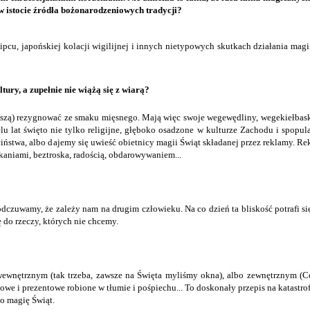
w istocie źródła bożonarodzeniowych tradycji?
lipcu, japońskiej kolacji wigilijnej i innych nietypowych skutkach działania ma
ltury, a zupełnie nie wiążą się z wiarą?
ie muszą) rezygnować ze smaku mięsnego. Mają więc swoje wegewędliny, wegekiełba
elu lat święto nie tylko religijne, głęboko osadzone w kulturze Zachodu i spopu
iństwa, albo dajemy się uwieść obietnicy magii Świąt składanej przez reklamy. R
kaniami, beztroska, radością, obdarowywaniem...
dczuwamy, że zależy nam na drugim człowieku. Na co dzień ta bliskość potrafi si
 do rzeczy, których nie chcemy.
 wewnętrznym (tak trzeba, zawsze na Święta myliśmy okna), albo zewnętrznym (C
 i prezentowe robione w tłumie i pośpiechu... To doskonały przepis na katastrof
o magię Świąt.