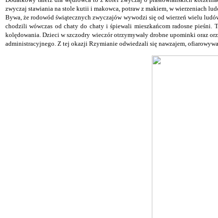
zwyczaj stawiania na stole kutii i makowca, potraw z makiem, w wierzeniach l
B
ywa, że rodowód świątecznych zwyczajów wywodzi się od wierzeń wielu ludów.
chodzili wówczas od chaty do chaty i śpiewali mieszkańcom radosne pieśni. T
kolędowania. Dzieci w szczodry wieczór otrzymywały drobne upominki oraz orze
administracyjnego. Z tej okazji Rzymianie odwiedzali się nawzajem, ofiarowywali