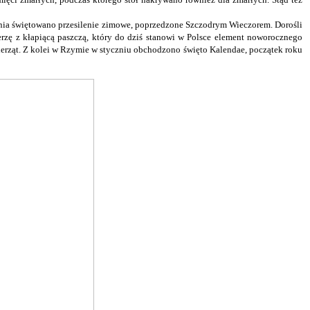
udnia świętowano przesilenie zimowe, poprzedzone Szczodrym Wieczorem. Dorośli
erzę z kłapiącą paszczą, który do dziś stanowi w Polsce element noworocznego
ierząt. Z kolei w Rzymie w styczniu obchodzono święto Kalendae, początek roku